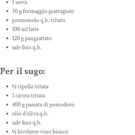
1 uova
30 g formaggio grattugiato
prezzemolo q.b. tritato
100 ml latte
120 g pangrattato
sale fino q.b.
Per il sugo:
½
cipolla tritata
1 carota tritata
400 g passata di pomodoro
olio d’oliva q.b.
sale fino q.b.
½
bicchiere vino bianco