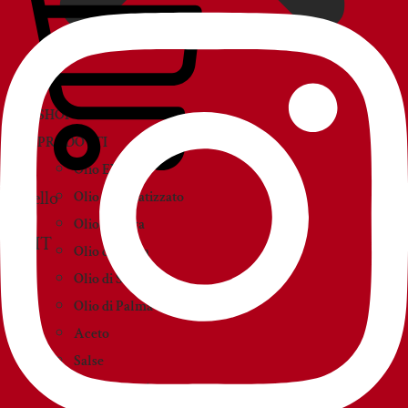
SHOP
PRODOTTI
Olio EVO
Carrello
Olio Aromatizzato
Olio d’Oliva
Olio di Sansa
Olio di Semi
Olio di Palma
Aceto
Salse
Creme e paté