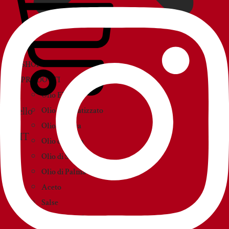
SHOP
PRODOTTI
Olio EVO
Carrello
Olio Aromatizzato
Olio d’Oliva
Olio di Sansa
Olio di Semi
Olio di Palma
Aceto
Salse
Creme e paté