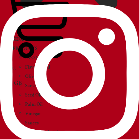
SHOP
PRODUCTS
EVO Oil
Basket
Flavored Oil
Olive Oil
Sansa Oil
Seed Oil
Palm Oil
Vinegar
Sauces
Creams and paté