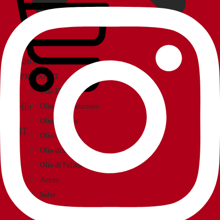
SHOP
PRODOTTI
Olio EVO
Carrello
Olio Aromatizzato
Olio d’Oliva
Olio di Sansa
Olio di Semi
Olio di Palma
Aceto
Salse
Creme e paté