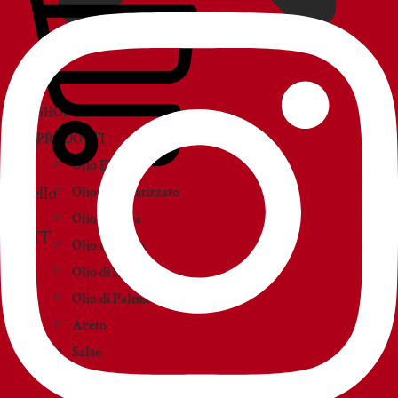
SHOP
PRODOTTI
Olio EVO
Carrello
Olio Aromatizzato
Olio d’Oliva
Olio di Sansa
Olio di Semi
Olio di Palma
Aceto
Salse
Creme e paté