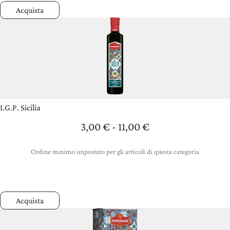
Acquista
I.G.P. Sicilia
3,00
€
-
11,00
€
Fascia
di
prezzo:
da
Ordine minimo impostato per gli articoli di questa categoria
3,00 €
a
11,00 €
Acquista