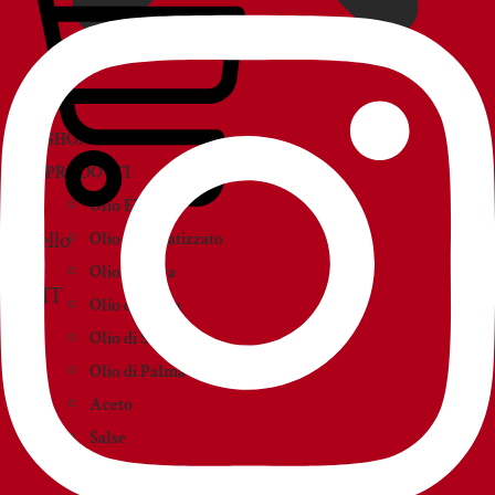
SHOP
PRODOTTI
Olio EVO
Carrello
Olio Aromatizzato
Olio d’Oliva
Olio di Sansa
Olio di Semi
Olio di Palma
Aceto
Salse
Creme e paté