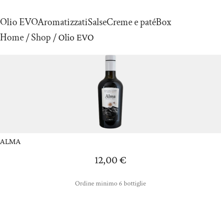
Olio EVO
Aromatizzati
Salse
Creme e paté
Box
Home
Shop
/
/ Olio EVO
ALMA
12,00
€
Ordine minimo 6 bottiglie